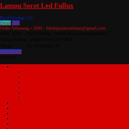
Lampu Sorot Led Fullux
Rp (Hubungi CS)
Detail
Beli
Order Sekarang » SMS : listrikjayakenarimas@gmail.com
ketik : Kode - Nama barang - Nama dan alamat pengiriman
Nama Barang
Lampu Sorot Led Fullux
Harga
Rp (Hubungi CS)
Lihat Detail
Kategori
LAMPU
BOHLAM LED E27
LED E14 JANTUNG HIAS
LED E27 SPOT
LED FILAMENT
LED TWINKLE
LAMPU LED MR16 DAN GU10
LAMPU GANTUNG / HIAS
TL LED TUBE
KAP LAMPU ARMATURE NEON TL
LAMPU JALAN LED, MERCURY & AKSESORIS
LAMPU EMERGENCY EXIT
DOWNLIGHT