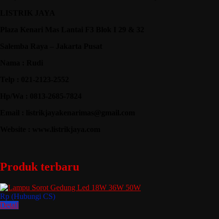
LISTRIK JAYA
Plaza Kenari Mas Lantai F3 Blok I 29 & 32
Salemba Raya – Jakarta Pusat
Nama : Rudi
Telp : 021-2123-2552
Hp/Wa : 0813-2685-7824
Email : listrikjayakenarimas@gmail.com
Website : www.listrikjaya.com
Produk terbaru
Rp (Hubungi CS)
Detail