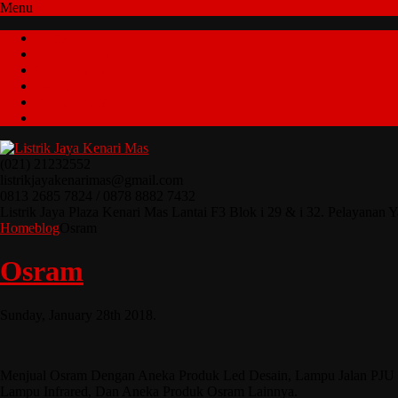
Menu
Home
Tentang Kami
Cara Pemesanan
Testimonial
Kontak Kami
Katalog
(021) 21232552
listrikjayakenarimas@gmail.com
0813 2685 7824 / 0878 8882 7432
Listrik Jaya Plaza Kenari Mas Lantai F3 Blok i 29 & i 32. Pelaya
Home
blog
Osram
Osram
Sunday, January 28th 2018.
Menjual Osram Dengan Aneka Produk Led Desain, Lampu Jalan PJU L
Lampu Infrared, Dan Aneka Produk Osram Lainnya.