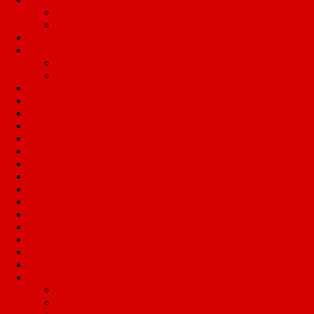
LED INBOW DAN OUTBOW
HALOGEN / LED CUSTOM
LAMPU INDUSTRI HIGHBAY LED
LAMPU SOROT
LAMPU SOROT OUTDOOR
LAMPU SPOT TRACK / PLAFON
LAMPU BELAJAR
LAMPU DINDING
LAMPU LANTAI, KOLAM & HOUSING LAMPU TAMAN
LAMPU TANGGA LED DAN KAP TANGGA
LAMPU PANGGUNG, MOVING HEAD, DISKO BALL &
LAMPU TAMAN SOLAR PANEL
LAMPU CDM-T, HCI-T, CDM-R, HQI-TS, MHN-TD, HPI-T,
LAMPU TL NEON, LAMPU PAR 38, PAR 30, PAR 20 & JE
STRIP LED, LAMPU SELANG & LED MODULE
POWERSUPPLY / BALAST DAN INVERTER
LAMPU INFRAPHIL DAN PENGHEMAT LISTRIK
STOP KONTAK LANTAI / MEJA
KAP LAMPU EXPLOSION PROOF
LAMPU ROTARY, ROUND BELL, SIRINE, DLL
MCB, MCCB , KONTAKTOR, KWH METER, DAN OHM
KABEL-KABEL
KABEL LISTRIK
KABEL TV ANTENA