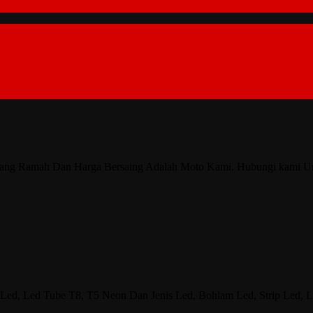
nan Yang Ramah Dan Harga Bersaing Adalah Moto Kami. Hubungi kami 
ed, Led Tube T8, T5 Neon Dan Jenis Led, Bohlam Led, Strip Led, 