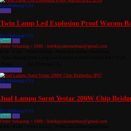
Rp (Hubungi CS)
Detail
Twin Lamp Led Explosion Proof Warom B
Rp (Hubungi CS)
Detail
Beli
Order Sekarang » SMS : listrikjayakenarimas@gmail.com
ketik : Kode - Nama barang - Nama dan alamat pengiriman
Nama Barang
Twin Lamp Led Explosion Proof Warom BAJ 52-20
Harga
Rp (Hubungi CS)
Lihat Detail
Rp (Hubungi CS)
Detail
Jual Lampu Sorot Yestar 200W Chip Bridg
Rp (Hubungi CS)
Detail
Beli
Order Sekarang » SMS : listrikjayakenarimas@gmail.com
ketik : Kode - Nama barang - Nama dan alamat pengiriman