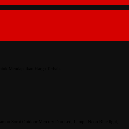
Untuk Mendapatkan Harga Terbaik.
Lampu Sorot Outdoor Mercury Dan Led, Lampu Neon Blue light,