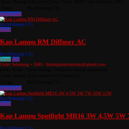
Nama Barang
Jual Lampu Sorot Yestar 200W Chip Bridgelux IP67
Harga
Rp (Hubungi CS)
Lihat Detail
Rp (Hubungi CS)
Detail
Kap Lampu RM Diffuser AC
Rp (Hubungi CS)
Detail
Beli
Order Sekarang » SMS : listrikjayakenarimas@gmail.com
ketik : Kode - Nama barang - Nama dan alamat pengiriman
Nama Barang
Kap Lampu RM Diffuser AC
Harga
Rp (Hubungi CS)
Lihat Detail
Rp (Hubungi CS)
Detail
Kap Lampu Spotlight MR16 3W 4,5W 5W
Rp (Hubungi CS)