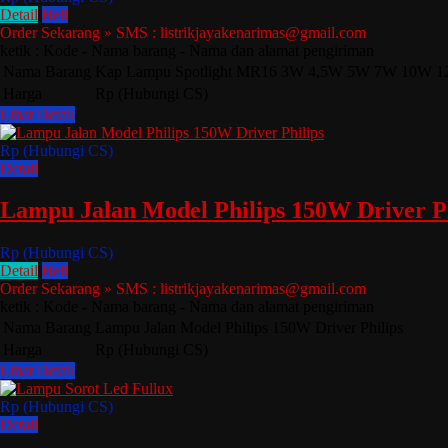
Detail
Beli
Order Sekarang » SMS : listrikjayakenarimas@gmail.com
ketik : Kode - Nama barang - Nama dan alamat pengiriman
Nama Barang
Kap Lampu Spotlight MR16 3W 4,5W 5W 7W 10W 
Harga
Rp (Hubungi CS)
Lihat Detail
Rp (Hubungi CS)
Detail
Lampu Jalan Model Philips 150W Driver Ph
Rp (Hubungi CS)
Detail
Beli
Order Sekarang » SMS : listrikjayakenarimas@gmail.com
ketik : Kode - Nama barang - Nama dan alamat pengiriman
Nama Barang
Lampu Jalan Model Philips 150W Driver Philips
Harga
Rp (Hubungi CS)
Lihat Detail
Rp (Hubungi CS)
Detail