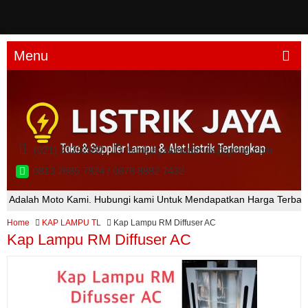
Menu
(021) 21232552
listrikjayakenarimas@gmail.com
0813 2685 7824 / 0878 8882 7432
lah Moto Kami. Hubungi kami Untuk Mendapatkan Harga Terbaik.
L
Home
KAP LAMPU TL
Kap Lampu RM Diffuser AC
Kap Lampu RM Diffuser AC