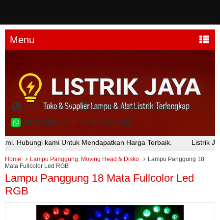
Menu
(021) 21232552
listrikjayakenarimas@gmail.com
0813 2685 7824 / 0878 8882 7432
ubungi kami Untuk Mendapatkan Harga Terbaik.
Listrik Jaya Plaz
Home
Lampu Panggung, Moving Head & Disko
Lampu Panggung 18
Mata Fullcolor Led RGB
Lampu Panggung 18 Mata Fullcolor Led
RGB