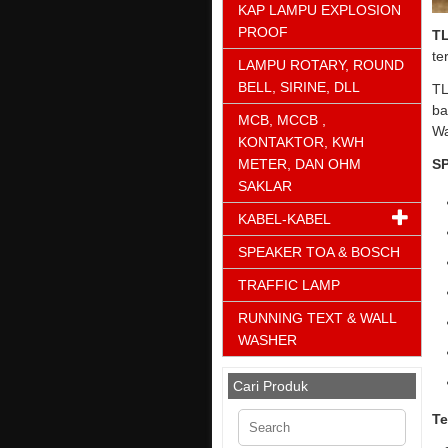
KAP LAMPU EXPLOSION
PROOF
TL
te
LAMPU ROTARY, ROUND
BELL, SIRINE, DLL
TL
ba
MCB, MCCB ,
Wa
KONTAKTOR, KWH
METER, DAN OHM
SP
SAKLAR
KABEL-KABEL
SPEAKER TOA & BOSCH
TRAFFIC LAMP
RUNNING TEXT & WALL
WASHER
Cari Produk
Te