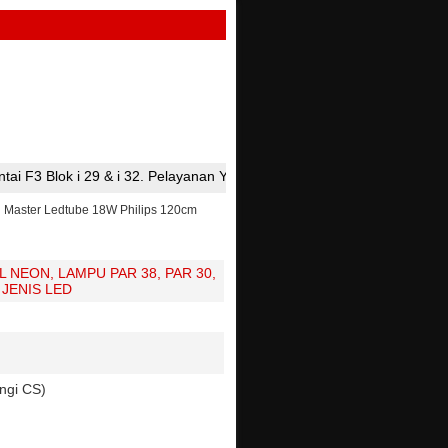
 29 & i 32. Pelayanan Yang Ramah Dan Harga Bersaing Adalah Moto Kam
 Master Ledtube 18W Philips 120cm
 NEON, LAMPU PAR 38, PAR 30,
 JENIS LED
ngi CS)