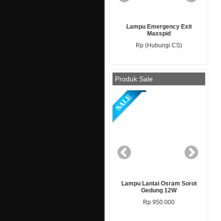
Lampu Jalan Led Osram
Lampu Emergency Exit
Ledenvo Street Light
Maxspid
Rp (Hubungi CS)
Rp (Hubungi CS)
Produk Sale
Lampu Jalan Led All In One 60
Lampu Lantai Osram Sorot
Watt Myth
Gedung 12W
Rp (Hubungi CS)
Rp 950.000