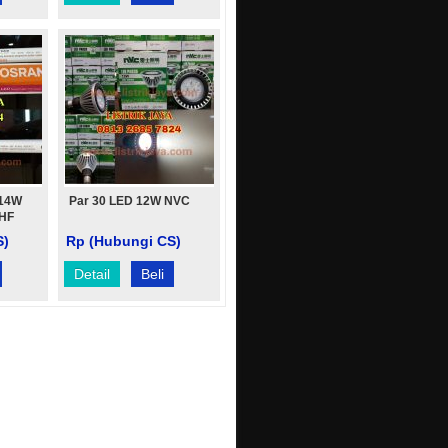
 14W
Par 30 LED 12W NVC
 HF
S)
Rp (Hubungi CS)
Detail
Beli