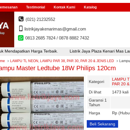
Pemesanan
Testimonial
Kontak Kami
Katalog
(021) 21232552
listrikjayakenarimas@gmail.com
0813 2685 7824 / 0878 8882 7432
Harga Terbaik.
Listrik Jaya Plaza Kenari Mas Lantai F3 Blok i
ome
LAMPU TL NEON, LAMPU PAR 38, PAR 30, PAR 20 & JENIS LED
Lampu
ampu Master Ledtube 18W Philips 120cm
LAMPU TL
Kategori
PAR 20 &
Di lihat
1473 kali
Garansi 1
Tahun
Harga
Rp (Hubu
Beli Sekarang