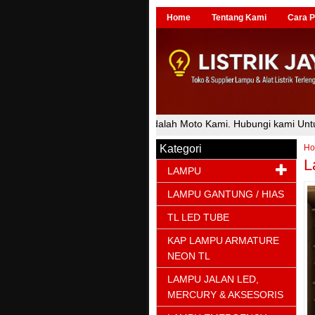
Home
Tentang Kami
Cara 
an Harga Bersaing Adalah Moto Kami. Hubungi kami Untuk Mendapatkan 
Kategori
H
L
LAMPU
LAMPU GANTUNG / HIAS
TL LED TUBE
KAP LAMPU ARMATURE
NEON TL
LAMPU JALAN LED,
MERCURY & AKSESORIS