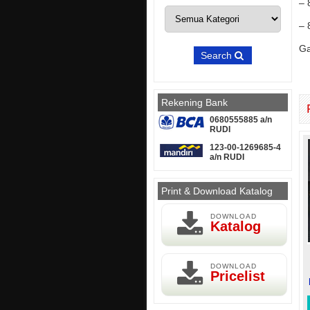
– 
– 
Ga
Search
Rekening Bank
0680555885 a/n
RUDI
123-00-1269685-4
a/n RUDI
Print & Download Katalog
DOWNLOAD
Katalog
DOWNLOAD
Pricelist