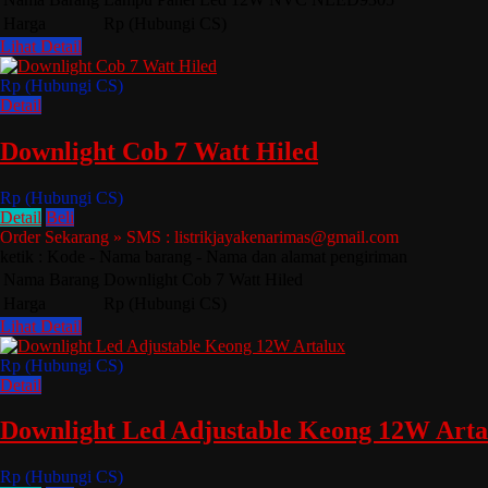
Harga
Rp (Hubungi CS)
Lihat Detail
Rp (Hubungi CS)
Detail
Downlight Cob 7 Watt Hiled
Rp (Hubungi CS)
Detail
Beli
Order Sekarang » SMS : listrikjayakenarimas@gmail.com
ketik : Kode - Nama barang - Nama dan alamat pengiriman
Nama Barang
Downlight Cob 7 Watt Hiled
Harga
Rp (Hubungi CS)
Lihat Detail
Rp (Hubungi CS)
Detail
Downlight Led Adjustable Keong 12W Arta
Rp (Hubungi CS)