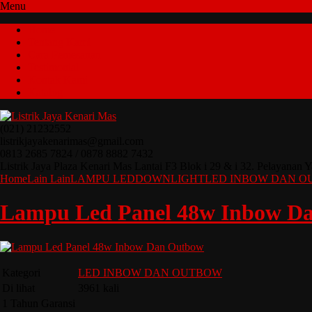
Menu
Home
Tentang Kami
Cara Pemesanan
Testimonial
Kontak Kami
Katalog
(021) 21232552
listrikjayakenarimas@gmail.com
0813 2685 7824 / 0878 8882 7432
Listrik Jaya Plaza Kenari Mas Lantai F3 Blok i 29 & i 32. Pelaya
Home
Lain Lain
LAMPU LED
DOWNLIGHT
LED INBOW DAN 
Lampu Led Panel 48w Inbow D
Kategori
LED INBOW DAN OUTBOW
Di lihat
3961 kali
1 Tahun Garansi