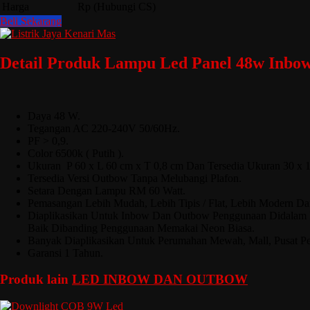
Harga
Rp (Hubungi CS)
Beli Sekarang
Detail Produk Lampu Led Panel 48w Inbo
Daya 48 W.
Tegangan AC 220-240V 50/60Hz.
PF > 0,9.
Color 6500k ( Putih ).
Ukuran P 60 x L 60 cm x T 0,8 cm Dan Tersedia Ukuran 30 x 
Tersedia Versi Outbow Tanpa Melubangi Plafon.
Setara Dengan Lampu RM 60 Watt.
Pemasangan Lebih Mudah, Lebih Tipis / Flat, Lebih Modern Da
Diaplikasikan Untuk Inbow Dan Outbow Penggunaan Didalam Ru
Baik Dibanding Penggunaan Memakai Neon Biasa.
Banyak Diaplikasikan Untuk Perumahan Mewah, Mall, Pusat Pe
Garansi 1 Tahun.
Produk lain
LED INBOW DAN OUTBOW