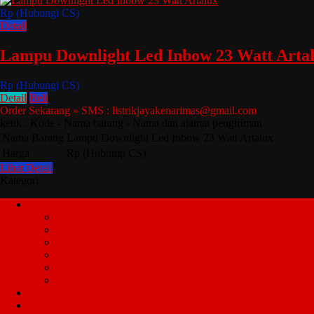
Rp (Hubungi CS)
Detail
Lampu Downlight Led Inbow 23 Watt Arta
Rp (Hubungi CS)
Detail
Beli
Order Sekarang » SMS : listrikjayakenarimas@gmail.com
ketik : Kode - Nama barang - Nama dan alamat pengiriman
Nama Barang
Lampu Downlight Led Inbow 23 Watt Artalux
Harga
Rp (Hubungi CS)
Lihat Detail
Kategori
LAMPU
BOHLAM LED E27
LED E14 JANTUNG HIAS
LED E27 SPOT
LED FILAMENT
LED TWINKLE
LAMPU LED MR16 DAN GU10
LAMPU GANTUNG / HIAS
TL LED TUBE