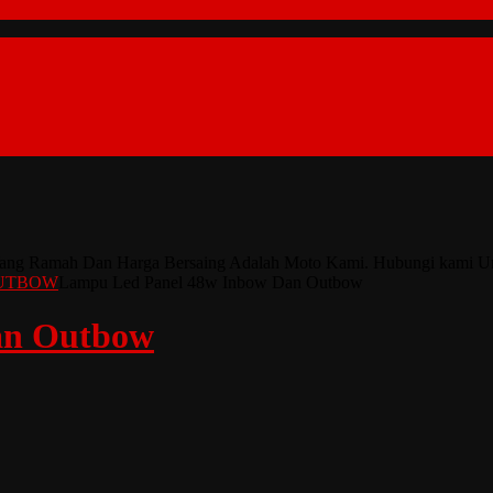
nan Yang Ramah Dan Harga Bersaing Adalah Moto Kami. Hubungi kami 
OUTBOW
Lampu Led Panel 48w Inbow Dan Outbow
an Outbow