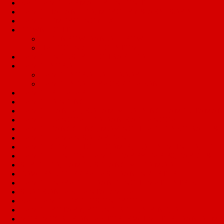
KAP LAMPU ARMATURE NEON TL
LAMPU JALAN LED, MERCURY & AKSESORIS
LAMPU EMERGENCY EXIT
DOWNLIGHT
LED INBOW DAN OUTBOW
HALOGEN / LED CUSTOM
LAMPU INDUSTRI HIGHBAY LED
LAMPU SOROT
LAMPU SOROT OUTDOOR
LAMPU SPOT TRACK / PLAFON
LAMPU BELAJAR
LAMPU DINDING
LAMPU LANTAI, KOLAM & HOUSING LAMPU TAMAN
LAMPU TANGGA LED DAN KAP TANGGA
LAMPU PANGGUNG, MOVING HEAD, DISKO BALL &
LAMPU TAMAN SOLAR PANEL
LAMPU CDM-T, HCI-T, CDM-R, HQI-TS, MHN-TD, HPI-T,
LAMPU TL NEON, LAMPU PAR 38, PAR 30, PAR 20 & JE
STRIP LED, LAMPU SELANG & LED MODULE
POWERSUPPLY / BALAST DAN INVERTER
LAMPU INFRAPHIL DAN PENGHEMAT LISTRIK
STOP KONTAK LANTAI / MEJA
KAP LAMPU EXPLOSION PROOF
LAMPU ROTARY, ROUND BELL, SIRINE, DLL
MCB, MCCB , KONTAKTOR, KWH METER, DAN OHM