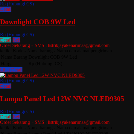
Rp (Hubungi CS)
Detail
Downlight COB 9W Led
Rp (Hubungi CS)
Detail
Beli
Order Sekarang » SMS : listrikjayakenarimas@gmail.com
ketik : Kode - Nama barang - Nama dan alamat pengiriman
Nama Barang
Downlight COB 9W Led
Harga
Rp (Hubungi CS)
Lihat Detail
Rp (Hubungi CS)
Detail
Lampu Panel Led 12W NVC NLED9305
Rp (Hubungi CS)
Detail
Beli
Order Sekarang » SMS : listrikjayakenarimas@gmail.com
ketik : Kode - Nama barang - Nama dan alamat pengiriman
Nama Barang
Lampu Panel Led 12W NVC NLED9305