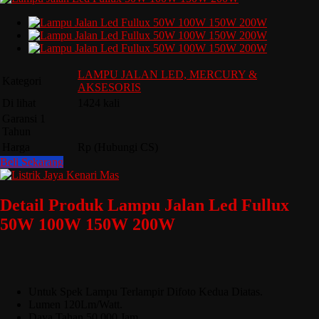
LAMPU JALAN LED, MERCURY &
Kategori
AKSESORIS
Di lihat
1424 kali
Garansi 1
Tahun
Harga
Rp (Hubungi CS)
Beli Sekarang
Detail Produk Lampu Jalan Led Fullux
50W 100W 150W 200W
Untuk Spek Lampu Terlampir Difoto Kedua Diatas.
Lumen 120Lm/Watt.
Daya Tahan 50.000 Jam.