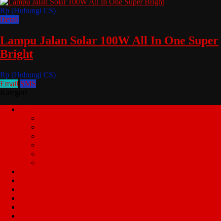
Rp (Hubungi CS)
Detail
Lampu Jalan Solar 100W All In One Super
Bright
Rp (Hubungi CS)
Email
SMS
Kategori
LAMPU
BOHLAM LED E27
LED E14 JANTUNG HIAS
LED E27 SPOT
LED FILAMENT
LED TWINKLE
LAMPU LED MR16 DAN GU10
LAMPU GANTUNG / HIAS
TL LED TUBE
KAP LAMPU ARMATURE NEON TL
LAMPU JALAN LED, MERCURY & AKSESORIS
LAMPU EMERGENCY EXIT
DOWNLIGHT