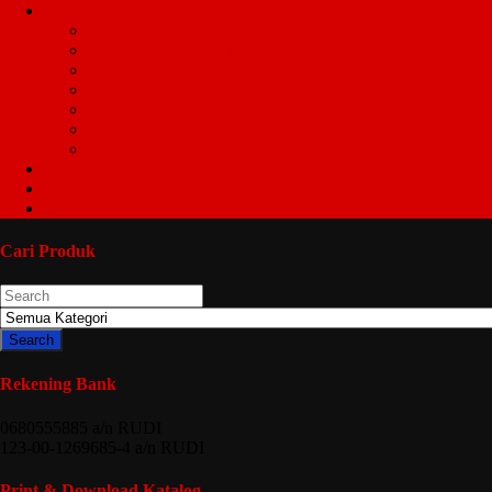
KABEL-KABEL
KABEL LISTRIK
KABEL TV ANTENA
KABEL BC
KABEL TELEPON
KABEL DATA
KABEL TWISTED
KABEL TRAY
SPEAKER TOA & BOSCH
TRAFFIC LAMP
RUNNING TEXT & WALL WASHER
Cari Produk
Search
Rekening Bank
0680555885 a/n RUDI
123-00-1269685-4 a/n RUDI
Print & Download Katalog