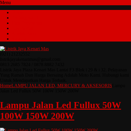
Menu
Home
Tentang Kami
Cara Pemesanan
Testimonial
Kontak Kami
Katalog
(021) 21232552
listrikjayakenarimas@gmail.com
0813 2685 7824 / 0878 8882 7432
Listrik Jaya Plaza Kenari Mas Lantai F3 Blok i 29 & i 32. Pelayanan
Yang Ramah Dan Harga Bersaing Adalah Moto Kami. Hubungi kami
Untuk Mendapatkan Harga Terbaik.
Home
LAMPU JALAN LED, MERCURY & AKSESORIS
Lampu
Jalan Led Fullux 50W 100W 150W 200W
Lampu Jalan Led Fullux 50W
100W 150W 200W