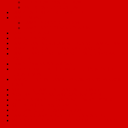
LED INBOW DAN OUTBOW
HALOGEN / LED CUSTOM
LAMPU INDUSTRI HIGHBAY LED
LAMPU SOROT
LAMPU SOROT OUTDOOR
LAMPU SPOT TRACK / PLAFON
LAMPU BELAJAR
LAMPU DINDING
LAMPU LANTAI, KOLAM & HOUSING LAMPU TAMAN
LAMPU TANGGA LED DAN KAP TANGGA
LAMPU PANGGUNG, MOVING HEAD, DISKO BALL &
FOGGER
LAMPU TAMAN SOLAR PANEL
LAMPU CDM-T, HCI-T, CDM-R, HQI-TS, MHN-TD, HPI-
T, SON-T, SON-E, DLL
LAMPU TL NEON, LAMPU PAR 38, PAR 30, PAR 20 &
JENIS LED
STRIP LED, LAMPU SELANG & LED MODULE
POWERSUPPLY / BALAST DAN INVERTER
LAMPU INFRAPHIL DAN PENGHEMAT LISTRIK
STOP KONTAK LANTAI / MEJA
KAP LAMPU EXPLOSION PROOF
LAMPU ROTARY, ROUND BELL, SIRINE, DLL
MCB, MCCB , KONTAKTOR, KWH METER, DAN OHM
SAKLAR