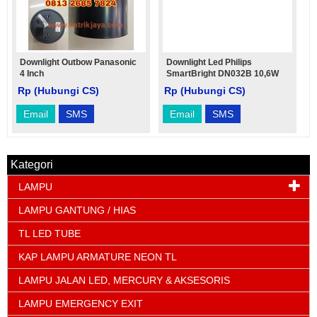
Downlight Outbow Panasonic
Downlight Led Philips
4 Inch
SmartBright DN032B 10,6W
Rp (Hubungi CS)
Rp (Hubungi CS)
Email
SMS
Email
SMS
Kategori
LAMPU
LAMPU GANTUNG / HIAS
TL LED TUBE
KAP LAMPU ARMATURE NEON TL
LAMPU JALAN LED, MERCURY & AKSESORIS
LAMPU EMERGENCY EXIT