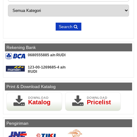
Search
Rekening Bank
0680555885 a/n RUDI
123-00-1269685-4 a/n
RUDI
Print & Download Katalog
DOWNLOAD
DOWNLOAD
Katalog
Pricelist
Pengiriman