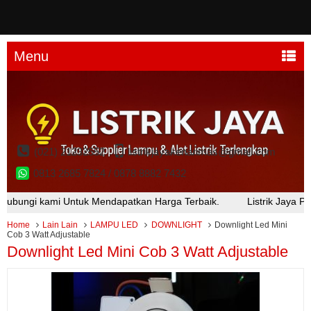
Menu
(021) 21232552
listrikjayakenarimas@gmail.com
0813 2685 7824 / 0878 8882 7432
i kami Untuk Mendapatkan Harga Terbaik.
Listrik Jaya Plaza Ken
Home
Lain Lain
LAMPU LED
DOWNLIGHT
Downlight Led Mini
Cob 3 Watt Adjustable
Downlight Led Mini Cob 3 Watt Adjustable